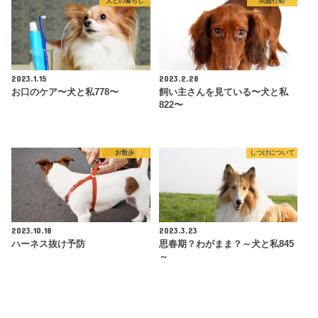
犬との暮らし
問題行動
2023.1.15
2023.2.28
お口のケア〜犬と私778〜
飼い主さんを見ている〜犬と私
822〜
お散歩
しつけについて
2023.10.18
2023.3.23
ハーネス抜け予防
思春期？わがまま？～犬と私845
～