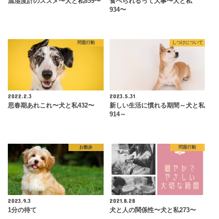
温湿度計のススメ〜犬と私859〜
食べられるって大事〜犬と私
934〜
問題行動
しつけについて
2022.2.3
2023.5.31
思春期あれこれ〜犬と私432〜
新しい生活に慣れる期間～犬と私
914～
お散歩
問題行動
2023.9.3
2021.8.28
1分の待て
犬と人の関係性〜犬と私273〜