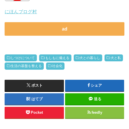
にほんブログ村
ad
しつけについて
もしもに備える
犬との暮らし
犬と私
生活の基盤を整える
社会化
ポスト
シェア
はてブ
送る
Pocket
feedly