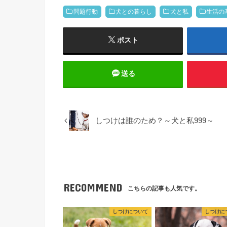
問題行動
犬との暮らし
犬と私
生活の
ポスト
送る
しつけは誰のため？～犬と私999～
RECOMMEND
こちらの記事も人気です。
しつけについて
しつけに