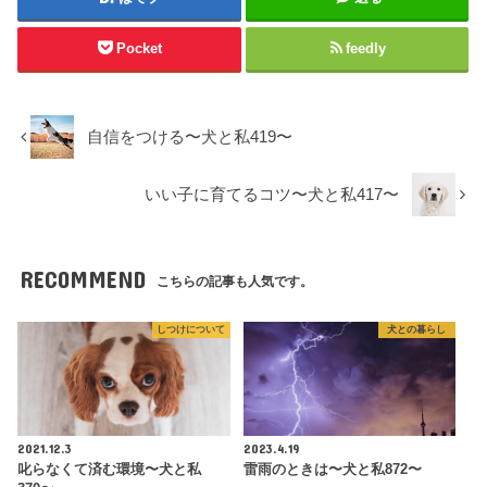
Pocket
feedly
自信をつける〜犬と私419〜
いい子に育てるコツ〜犬と私417〜
RECOMMEND
こちらの記事も人気です。
しつけについて
犬との暮らし
2021.12.3
2023.4.19
叱らなくて済む環境〜犬と私
雷雨のときは〜犬と私872〜