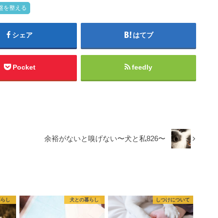
盤を整える
シェア
はてブ
Pocket
feedly
余裕がないと嗅げない〜犬と私826〜
暮らし
犬との暮らし
しつけについて