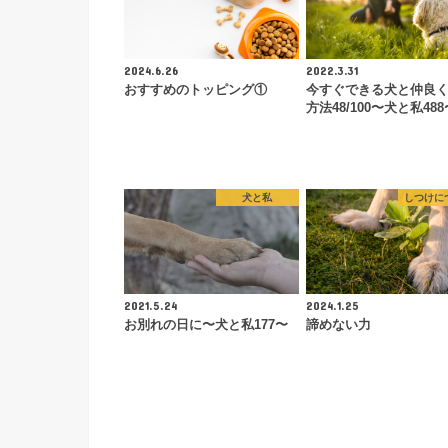
2024.6.26
2022.3.31
おすすめのトッピング①
今すぐできる犬と仲良
方法48/100〜犬と私488
犬と私
しつけに
2021.5.24
2024.1.25
お別れの日に〜犬と私177〜
諦めない力