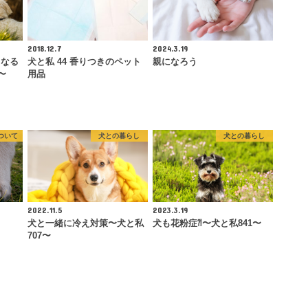
2018.12.7
2024.3.19
くなる
犬と私 44 香りつきのペット
親になろう
〜
用品
ついて
犬との暮らし
犬との暮らし
2022.11.5
2023.3.19
犬と一緒に冷え対策〜犬と私
犬も花粉症⁈〜犬と私841〜
707〜