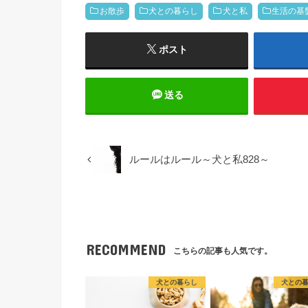
お散歩
犬との暮らし
犬と私
生活の基
ポスト
送る
ルールはルール～犬と私828～
RECOMMEND
こちらの記事も人気です。
犬との暮らし
犬との