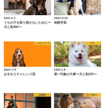
2023.5.3
2023.11.20
うちの子を取り残さないために〜
体験学習
犬と私886〜
しつけについて
子犬
2024.7.17
2023.3.8
おすわりチャレンジ③
第一印象が大事〜犬と私830〜
お散歩
犬との暮らし