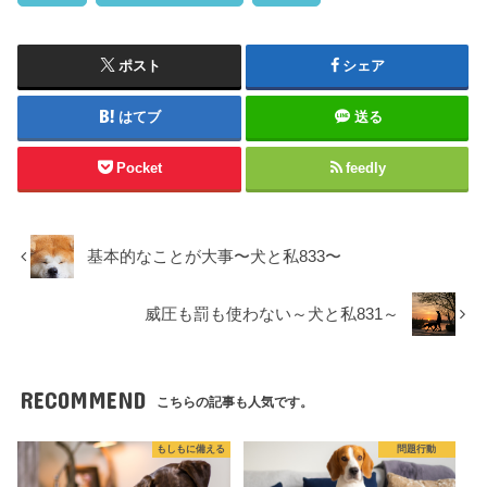
ポスト
シェア
はてブ
送る
Pocket
feedly
基本的なことが大事〜犬と私833〜
威圧も罰も使わない～犬と私831～
RECOMMEND
こちらの記事も人気です。
もしもに備える
問題行動