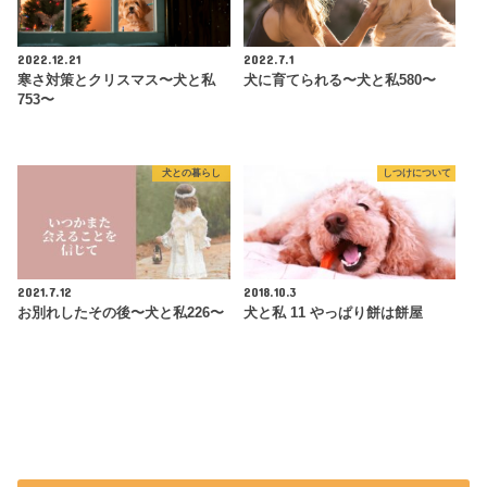
2022.12.21
2022.7.1
寒さ対策とクリスマス〜犬と私
犬に育てられる〜犬と私580〜
753〜
犬との暮らし
しつけについて
2021.7.12
2018.10.3
お別れしたその後〜犬と私226〜
犬と私 11 やっぱり餅は餅屋