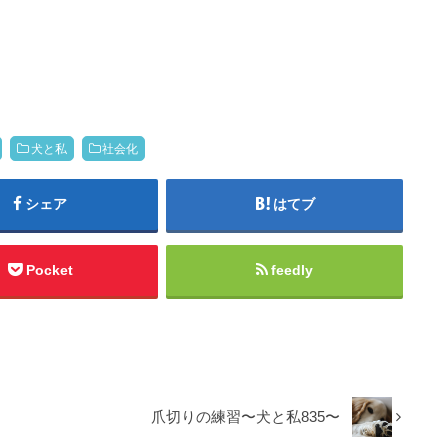
犬と私
社会化
シェア
はてブ
Pocket
feedly
爪切りの練習〜犬と私835〜