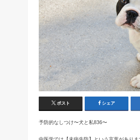
ポスト
シェア
予防的なしつけ〜犬と私836〜
中医学では【未病先防】という言葉がありま