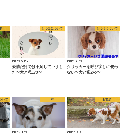
歩
しつけについて
しつけについて
2021.5.26
2021.7.31
歩
愛情だけでは不足していまし
クリッカーを呼び戻しに使わ
た〜犬と私179〜
ない〜犬と私245〜
ついて
本
お散歩
2022.1.11
2022.3.30