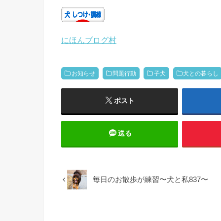
にほんブログ村
お知らせ
問題行動
子犬
犬との暮らし
ポスト
送る
毎日のお散歩が練習〜犬と私837〜