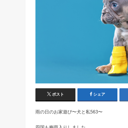
ポスト
シェア
雨の日のお家遊び〜犬と私563〜
四国も梅雨入りしました。