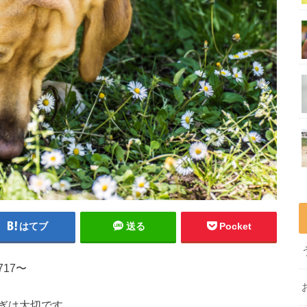
はてブ
送る
Pocket
17〜
ぎは大切です。