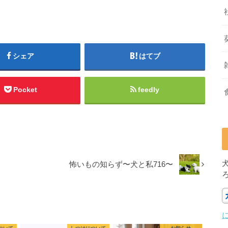
シェア
はてブ
Pocket
feedly
怖いもの知らず〜犬と私716〜