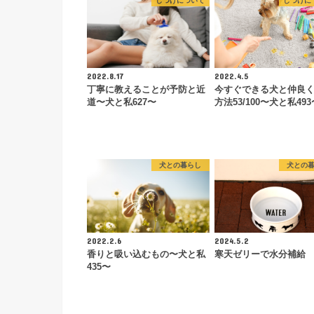
しつけについて
しつけに
2022.8.17
2022.4.5
丁寧に教えることが予防と近
今すぐできる犬と仲良
道〜犬と私627〜
方法53/100〜犬と私493
犬との暮らし
犬との
2022.2.6
2024.5.2
香りと吸い込むもの〜犬と私
寒天ゼリーで水分補給
435〜