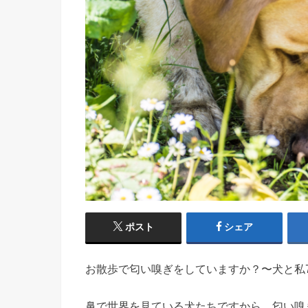
ポスト
シェア
お散歩で匂い嗅ぎをしていますか？〜犬と私7
鼻で世界を見ている犬たちですから、匂い嗅