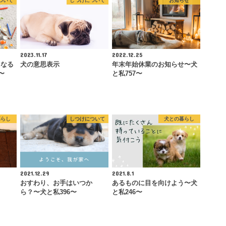
ついて
しつけについて
お知らせ
2023.11.17
2022.12.25
くなる
犬の意思表示
年末年始休業のお知らせ〜犬
〜
と私757〜
暮らし
しつけについて
犬との暮らし
2021.12.29
2021.8.1
おすわり、お手はいつか
あるものに目を向けよう〜犬
ら？〜犬と私396〜
と私246〜