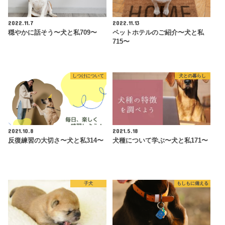
2022.11.7
2022.11.13
穏やかに話そう〜犬と私709〜
ペットホテルのご紹介〜犬と私
715〜
しつけについて
犬との暮らし
2021.10.8
2021.5.18
反復練習の大切さ〜犬と私314〜
犬種について学ぶ〜犬と私171〜
子犬
もしもに備える