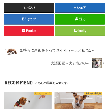
ポスト
シェア
はてブ
送る
Pocket
feedly
気持ちに余裕をもって見守ろう～犬と私751～
犬語図鑑～犬と私749～
RECOMMEND
こちらの記事も人気です。
しつけについて
もしもに備える