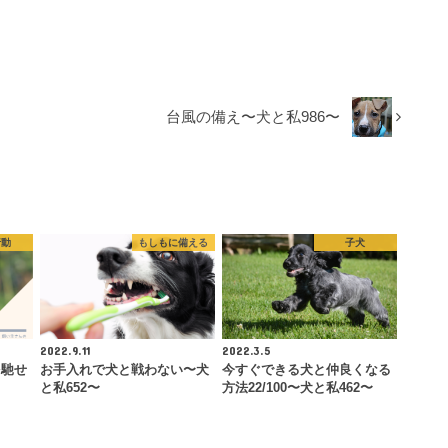
台風の備え〜犬と私986〜
行動
もしもに備える
子犬
2022.9.11
2022.3.5
を馳せ
お手入れで犬と戦わない〜犬
今すぐできる犬と仲良くなる
と私652〜
方法22/100〜犬と私462〜