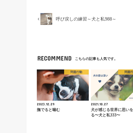
呼び戻しの練習～犬と私988～
RECOMMEND
こちらの記事も人気です。
問題行動
問題
2023.12.29
2021.10.27
撫でると噛む
犬が感じる世界に思い
る〜犬と私333〜