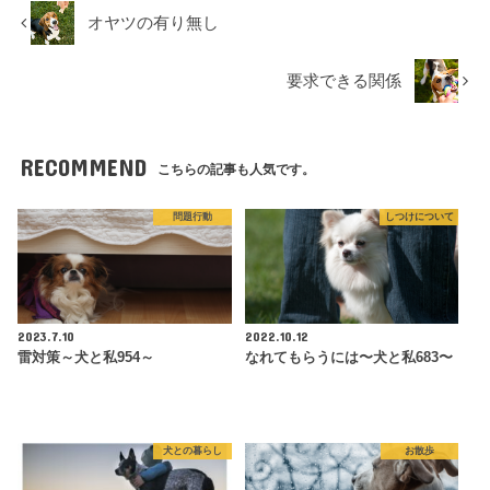
オヤツの有り無し
要求できる関係
RECOMMEND
こちらの記事も人気です。
問題行動
しつけについて
2023.7.10
2022.10.12
雷対策～犬と私954～
なれてもらうには〜犬と私683〜
犬との暮らし
お散歩