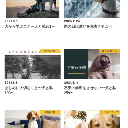
2021.9.5
2024.2.24
犬から学ぶこと～犬と私281～
雨の日は遊びを充実させよう
しつけについて
犬との暮らし
2021.6.6
2021.8.14
はじめに大切なこと〜犬と私
不安の学習をさせない〜犬と私
190〜
259〜
問題行動
しつけについて