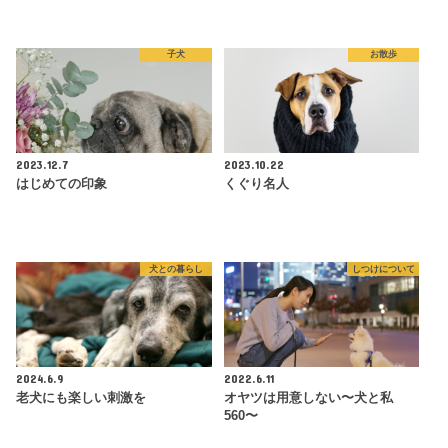
子犬
お散歩
2023.12.7
2023.10.22
はじめての印象
くぐり名人
犬との暮らし
しつけについて
2024.6.9
2022.6.11
老犬にも楽しい刺激を
オヤツは用意しない〜犬と私
560〜