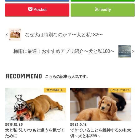
Pocket
feedly
なぜ犬は特別なのか？〜犬と私182〜
梅雨に最適！おすすめアプリ紹介〜犬と私180〜
RECOMMEND
こちらの記事も人気です。
犬との暮らし
しつけについて
2018.12.20
2023.5.12
犬と私 51 いつもと違うを気づく
できていることを維持するのも大
ために
切～犬と私895～